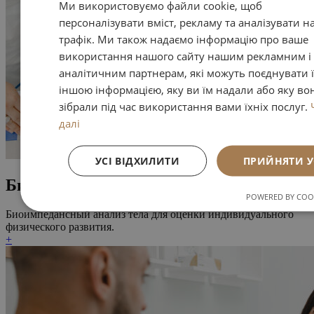
Ми використовуємо файли cookie, щоб
персоналізувати вміст, рекламу та аналізувати н
трафік. Ми також надаємо інформацію про ваше
використання нашого сайту нашим рекламним і
аналітичним партнерам, які можуть поєднувати її
іншою інформацією, яку ви їм надали або яку во
зібрали під час використання вами їхніх послуг.
далі
УСІ ВІДХИЛИТИ
ПРИЙНЯТИ У
Биоимпеданс
POWERED BY COOK
Биоимпедансный анализ тела для оценки индивидуального
физического развития.
+