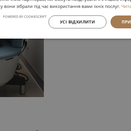
ку вони зібрали під час використання вами їхніх послуг.
Чита
POWERED BY COOKIESCRIPT
УСІ ВІДХИЛИТИ
ПРИ