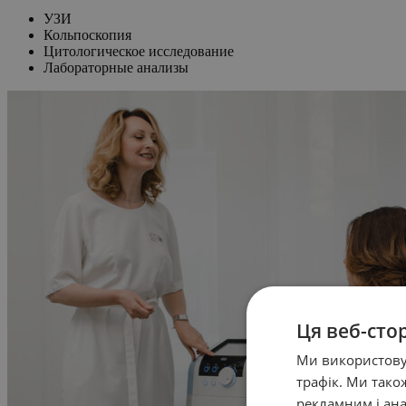
УЗИ
Кольпоскопия
Цитологическое исследование
Лабораторные анализы
Ця веб-сто
Ми використовує
трафік. Ми так
рекламним і ана