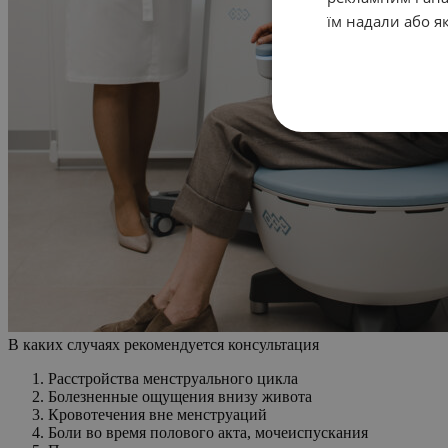
їм надали або я
В каких случаях рекомендуется консультация
Расстройства менструального цикла
Болезненные ощущения внизу живота
Кровотечения вне менструаций
Боли во время полового акта, мочеиспускания