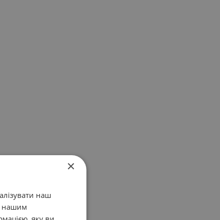
×
налізувати наш
у нашим
рмацією, яку ви