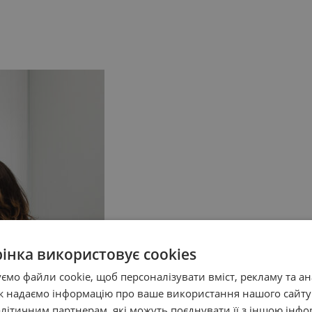
рінка використовує cookies
мо файли cookie, щоб персоналізувати вміст, рекламу та а
ож надаємо інформацію про ваше використання нашого сайт
літичним партнерам, які можуть поєднувати її з іншою інфо