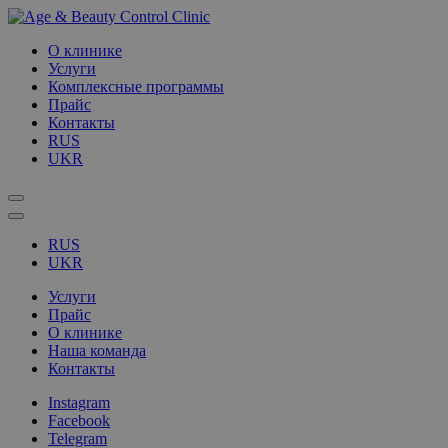
О клинике
Услуги
Комплексные программы
Прайс
Контакты
RUS
UKR
RUS
UKR
Услуги
Прайс
О клинике
Наша команда
Контакты
Instagram
Facebook
Telegram