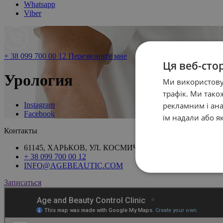
Whatsapp
Viber
+ 38 099 700 00 12
Перезвоните мне
Ця веб-сто
Урология
Ми використовує
трафік. Ми так
рекламним і ана
Instagram
Facebook
їм надали або я
Контакты
61145, ХАРЬКОВ, УЛ. КОСМИЧЕСКАЯ, 12А
+ 38 099 700 00 12
INFO@AGEBEAUTIC.COM
Записаться