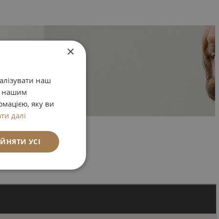
×
налізувати наш
у нашим
рмацією, яку ви
ти далі
ЙНЯТИ УСІ