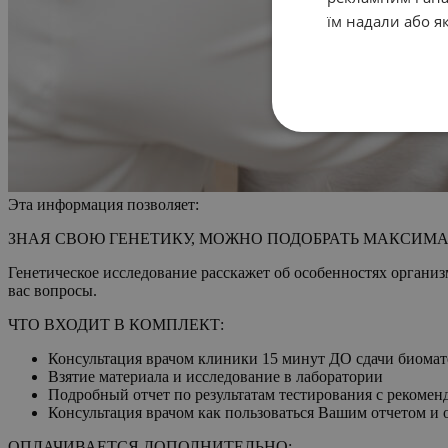
їм надали або я
Эта информация позволяет:
ЗНАЯ СВОЮ ГЕНЕТИКУ, МОЖНО ПОДОБРАТЬ МАКСИМ
Генетическое исследование расскажет об особенностях организ
вас вопросы.
ЧТО ВХОДИТ В КОМПЛЕКТ:
Консультация врачом клиники 15 минут ДО сдачи биомат
Взятие материала и исследование в лаборатории
Подробный отчет по результатам тестирования с рекомен
Консультация врачом как пользоваться Вашим отчетом и
ОПЛАЧИВАЕТСЯ ДОПОЛНИТЕЛЬНО: