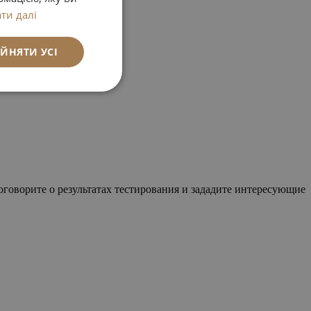
ти далі
ЙНЯТИ УСІ
оговорите о результатах тестирования и зададите интересующие