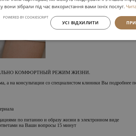
ку вони зібрали під час використання вами їхніх послуг.
Чита
POWERED BY COOKIESCRIPT
УСІ ВІДХИЛИТИ
ПРИ
АЛЬНО КОМФОРТНЫЙ РЕЖИМ ЖИЗНИ.
ма, а на консультации со специалистом клиники Вы подробнее п
ериала
дациями по питанию и образу жизни в электронном виде
 ответами на Ваши вопросы 15 минут