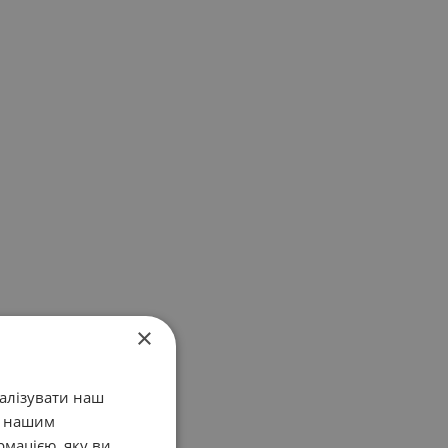
×
налізувати наш
у нашим
рмацією, яку ви