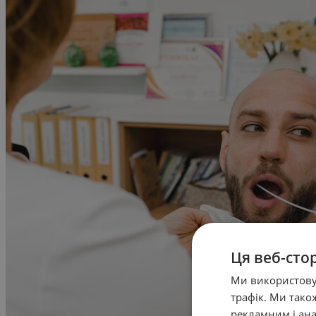
Ця веб-сто
Ми використовує
трафік. Ми так
рекламним і ана