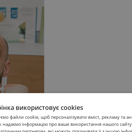
рінка використовує cookies
мо файли cookie, щоб персоналізувати вміст, рекламу та а
ож надаємо інформацію про ваше використання нашого сайт
літичним партнерам, які можуть поєднувати її з іншою інфо