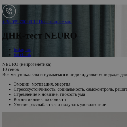
+ 38 099 700 00 12
Перезвоните мне
ДНК-тест NEURO
Instagram
Facebook
NEURO (нейрогенетика)
10 генов
Все мы уникальны и нуждаемся в индивидуальном подходе даже
Эмоции, мотивация, энергия
Стрессоустойчивость, социальность, самоконтроль, реши
Стремление к новизне, гибкость ума
Когнитивные способности
Умение расслабляться и получать удовольствие