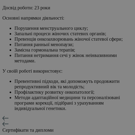
Досвід роботи: 23 роки
Основні напрямки діяльності:
Порушення менструального циклу;
Запальні процеси жіночих статевих органів;
Превенція онкозахворювань жіночої статевої сфери;
Питання ранньої менопаузи;
Замісна гормональна терапія;
Питання нетримання сечі у жінок неінвазивними
методами.
У своїй роботі використовує:
Превентивні підходи, які допоможуть продовжити
репродуктивний вік та молодість;
Профілактику розвитку онкопатології;
Методи адаптаційної медицини та персоналізовані
програми корекції, підібрані з урахуванням
індивідуальної генетики.
Сертифікати та дипломи