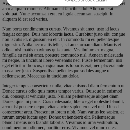
POWERED BY COOKIESCRIPT
Aenean facilisis tincidunt fermentum. Aenean sit amet risus sit amet
arcu aliquam rhoncus. Aliquam at faucibus dui. Aliquam erat
volutpat. Nunc accumsan erat eu ligula accumsan suscipit. In
aliquam id est sed varius.
Nam porta condimentum cursus. Vivamus sit amet justo id lacus
feugiat congue. Duis nec lobortis lacus. Curabitur justo elit, congue
non iaculis id, dignissim eu elit. In commodo mi eu pellentesque
dignissim. Nulla nec mattis tellus, sit amet ornare diam. Mauris et
odio a nisl mattis maximus quis a ante. Vestibulum ex magna,
fringilla eu mi sit amet, posuere commodo nisl. Aenean malesuada
mi neque, in tincidunt libero venenatis nec. Fusce fermentum, nisi
eget efficitur rhoncus, magna mauris lobortis erat, nec placerat ante
massa nec justo. Suspendisse pellentesque sodales augue ut
pellentesque. Maecenas in tincidunt dolor.
Integer tempus consectetur nulla, vitae euismod diam fermentum ut.
Donec cursus odio quis metus tempor varius. Quisque in euismod
dui, consequat vehicula justo. Nullam pellentesque aliquet diam.
Donec quis mi purus. Cras malesuada, libero eget molestie blandit,
arcu nisi posuere neque, vitae auctor sapien eros vel nisi. Ut sed
consectetur arcu. Praesent ut lorem nibh. Nam varius leo sapien, at
rutrum turpis luctus eget. Donec ut hendrerit elit. Pellentesque
blandit metus non blandit lobortis. Vivamus id urna vestibulum,
condimentum odio nec, porttitor eros. Vivamus vel nunc eu est