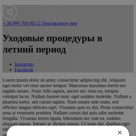
+ 38 099 700 00 12
Перезвоните мне
Уходовые процедуры в
летний период
Instagram
Facebook
Lorem ipsum dolor sit amet, consectetur adipiscing elit. Aliquam
eget tortor vel risus auctor tempor. Maecenas maximus lorem nec
sagittis ornare. Nunc felis sapien, auctor nec risus eu, tempus
volutpat lacus. Nullam laoreet nunc eget sodales molestie. Nullam a
pharetra tortor, sed cursus sapien. Nam ornare ante enim, sed
efficitur magna ultricies eget. Vivamus quis ex dui. Proin consectetur
urna at venenatis porttitor. Nullam cursus dui quis odio molestie
fringilla. Vivamus lorem ligula, bibendum nec erat eu, sodales
aliquam massa. Integer ac dictum massa. Ut justo dui, dapibus eget
nibh eget, hendrerit mattis dolor. Nulla eu massa sodales, efficitur
×
sapien vel, blandit nulla. Nunc ac euismod ligula. Proin dapibus