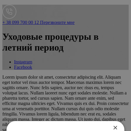
+ 38 099 700 00 12
Перезвоните мне
Уходовые процедуры в
летний период
Instagram
Facebook
Lorem ipsum dolor sit amet, consectetur adipiscing elit. Aliquam
eget tortor vel risus auctor tempor. Maecenas maximus lorem nec
sagittis ornare. Nunc felis sapien, auctor nec risus eu, tempus
volutpat lacus. Nullam laoreet nunc eget sodales molestie. Nullam a
pharetra tortor, sed cursus sapien. Nam ornare ante enim, sed
efficitur magna ultricies eget. Vivamus quis ex dui. Proin consectetur
urna at venenatis porttitor. Nullam cursus dui quis odio molestie
fringilla. Vivamus lorem ligula, bibendum nec erat eu, sodales
aliquam massa. Integer ac dictum massa. Ut justo dui, dapibus eget
nibh eget, hendrerit mattis dolor. Nulla eu massa sodales, efficitur
×
sapien vel, blandit nulla. Nunc ac euismod ligula. Proin dapibus