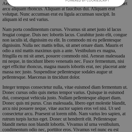
POWERED BY COOKIESCRIPT
Aenean facilisis tincidunt fermentum. Aenean sit amet risus sit amet
arcu aliquam rhoncus. Aliquam at faucibus dui. Aliquam erat
volutpat. Nunc accumsan erat eu ligula accumsan suscipit. In
aliquam id est sed varius.
Nam porta condimentum cursus. Vivamus sit amet justo id lacus
feugiat congue. Duis nec lobortis lacus. Curabitur justo elit, congue
non iaculis id, dignissim eu elit. In commodo mi eu pellentesque
dignissim. Nulla nec mattis tellus, sit amet ornare diam. Mauris et
odio a nisl mattis maximus quis a ante. Vestibulum ex magna,
fringilla eu mi sit amet, posuere commodo nisl. Aenean malesuada
mi neque, in tincidunt libero venenatis nec. Fusce fermentum, nisi
eget efficitur rhoncus, magna mauris lobortis erat, nec placerat ante
massa nec justo. Suspendisse pellentesque sodales augue ut
pellentesque. Maecenas in tincidunt dolor.
Integer tempus consectetur nulla, vitae euismod diam fermentum ut.
Donec cursus odio quis metus tempor varius. Quisque in euismod
dui, consequat vehicula justo. Nullam pellentesque aliquet diam.
Donec quis mi purus. Cras malesuada, libero eget molestie blandit,
arcu nisi posuere neque, vitae auctor sapien eros vel nisi. Ut sed
consectetur arcu. Praesent ut lorem nibh. Nam varius leo sapien, at
rutrum turpis luctus eget. Donec ut hendrerit elit. Pellentesque
blandit metus non blandit lobortis. Vivamus id urna vestibulum,
condimentum odio nec, porttitor eros. Vivamus vel nunc eu est