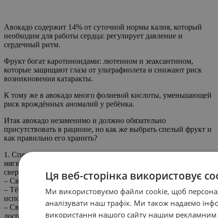
Авокадо содержит 14% от суточной нормы калия, который
необходим для работы сердца: регулирует давление и
сердечный ритм.
Фрукт богат каротиноидами: лютеином и зеаксантином,
которые защищают глаза от ультрафиолета и снижают риск
возникновения катаракты.
К тому же в авокадо много фолиевой кислоты, уменьшающей
риск врождённых аномалий у ребёнка.
Итак авокадо незаменимо и должно обязательно
присутствовать в рационе, но как же выбрать спелый фрукт и
как правильно его хранить?
1. Спелое авокадо мягкое в верхней части и лишь немного
мягкое при нажатии в середине. 2. Оторвите плодоножку
сверху авокадо, если мякоть:
Ця веб-сторінка використовує co
– Светло-зелёная – берём;
– Тёмно-зелёная/коричневая – переспелое (можно
Ми використовуємо файли cookie, щоб персонал
использовать как масло или в качестве косметических масок);
аналізувати наш трафік. Ми також надаємо інф
– Светло-желтое или плодоножку сложно оторвать – не
використання нашого сайту нашим рекламним і
доспело.