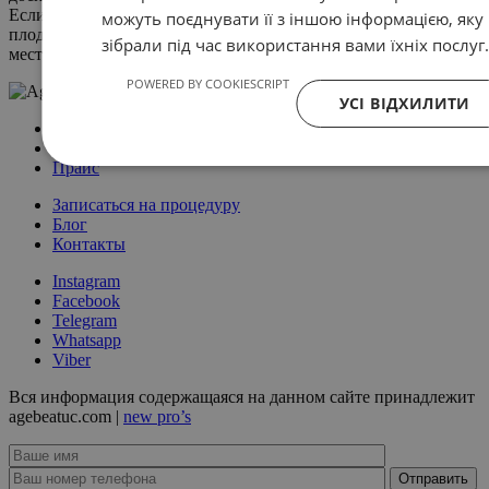
Если Вы купили авокадо твёрдым, недозревшим, то заверните
можуть поєднувати її з іншою інформацією, яку
плод в бумажный пакет и положите на пару дней в тёмное
зібрали під час використання вами їхніх послуг
место при комнатной температуре.
POWERED BY COOKIESCRIPT
УСІ ВІДХИЛИТИ
О клинике
Услуги
Прайс
Записаться на процедуру
Блог
Контакты
Instagram
Facebook
Telegram
Whatsapp
Viber
Вся информация содержащаяся на данном сайте принадлежит
agebeatuc.com |
new pro’s