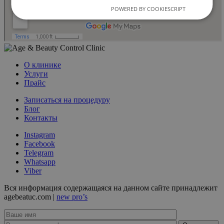
POWERED BY COOKIESCRIPT
О клинике
Услуги
Прайс
Записаться на процедуру
Блог
Контакты
Instagram
Facebook
Telegram
Whatsapp
Viber
Вся информация содержащаяся на данном сайте принадлежит
agebeatuc.com |
new pro’s