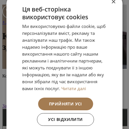
×
Ця веб-сторінка
використовує cookies
+ 38 099 700 00 12
Перезвоните мне
Ми використовуємо файли cookie, щоб
персоналізувати вміст, рекламу та
Комплексный базовый чек-ап
аналізувати наш трафік. Ми також
здоровья
надаємо інформацію про ваше
використання нашого сайту нашим
рекламним і аналітичним партнерам,
Instagram
Facebook
які можуть поєднувати її з іншою
інформацією, яку ви їм надали або яку
Контакты
вони зібрали під час використання
61145, ХАРЬКОВ, УЛ. КОСМИЧЕСКАЯ, 12А
вами їхніх послуг.
Читати далі
+ 38 099 700 00 12
INFO@AGEBEAUTIC.COM
ПРИЙНЯТИ УСІ
Записаться
УСІ ВІДХИЛИТИ