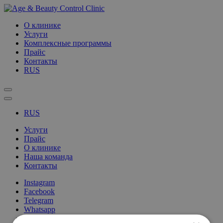
О клинике
Услуги
Комплексные программы
Прайс
Контакты
RUS
RUS
Услуги
Прайс
О клинике
Наша команда
Контакты
Instagram
Facebook
Telegram
Whatsapp
Viber